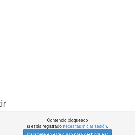
ir
Contenido bloqueado
si estás registrado
necesitas iniciar sesión
.
Inscribete en este curso para desbloquear