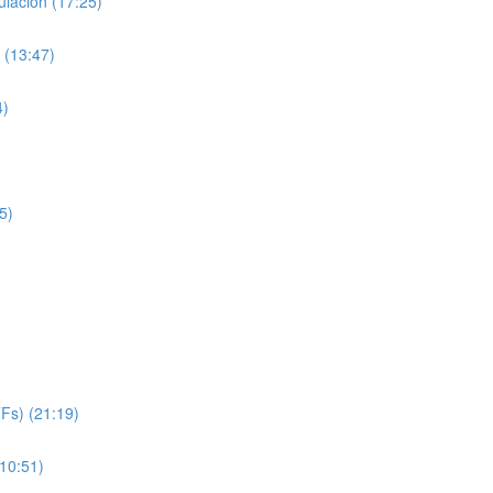
lación (17:25)
 (13:47)
4)
5)
TFs) (21:19)
(10:51)