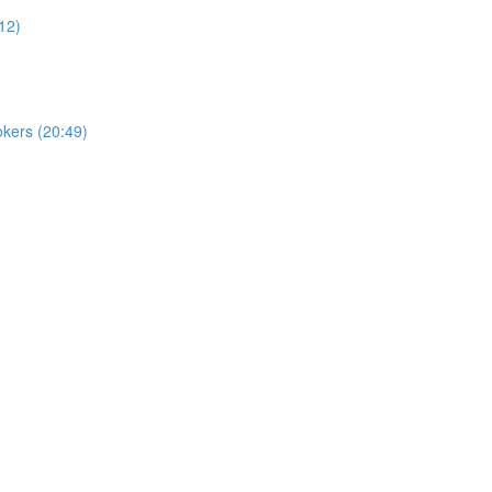
12)
okers (20:49)