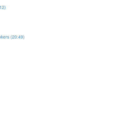
12)
okers (20:49)