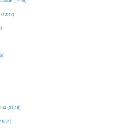
lación (17:25)
 (13:47)
4)
5)
TFs) (21:19)
(10:51)