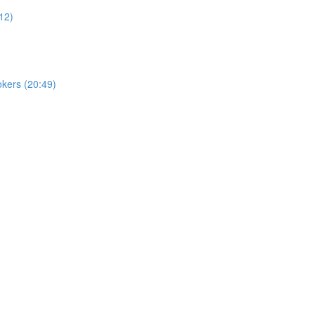
12)
okers (20:49)