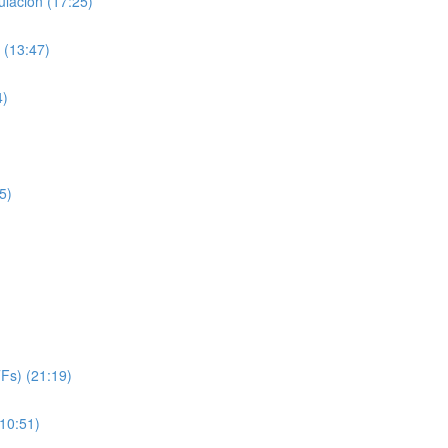
lación (17:25)
 (13:47)
4)
5)
TFs) (21:19)
(10:51)